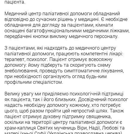
пацієнта.
Медичний центр паліативної допомоги обладнаний
відповідно до сучасних рішень у медицині. Є необхідне
обладнання для догляду за пацієнтами, кімнати
оснащені багатофункціональними медичними ліжками,
передбачені кнопки виклику медичного персоналу.
З пацієнтами, які надходять до медичного центру
паліативної допомоги, працюють компетентні лікарі:
терапевт, психолог. Пацієнт отримує всеосяжну
допомогу: йому підберуть та скоригують схему
знеболювання, проведуть симптоматичне лікування,
при необхідності організують огляд будь-ким
профільним спеціалістом.
Велику увагу ми приділяємо психологічній підтримці
як пацієнта, так і його близьких. Досвідчений психолог
надасть необхідну допомогу кожному, хто потребує
цього, щоб разом пройти цей непростий шлях. Також
пацієнт отримує духовну підтримку священика,
оскільки на території центру паліативної допомоги є
храм-каплиця Святих мучениць Віри, Надії, Любові та
матері їхньої Софії (Українська православна церква).