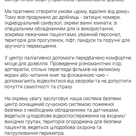
Ми прагнемо створити умови «дому, вдалині від дому».
Тому все продумано до дрібниць - затишні номери,
індивідуальний санвузол, окремі ванні кімнати, зі
спеціальним обладнанням для їх використання,
зокрема лежачими пацієнтами, уважний персонал,
територія для прогулянок, ліфт, пандуси та поручні для
зручного переміщення.
У центрі паліативної допомоги передбачено комфортне
місце для дозвілля. Проведення різноманітних ігор,
арттерапія, спільні перегляди фільмів на великому
екрані або читання книг за філіжанкою чаю –
допомагають відволіктися від хвороби та не допустити
почуття самотності та страху.
На окрему увагу заслуговує наша система безпеки:
центр оснащений сучасною системою пожежної
безпеки з необхідним обладнанням та датчиками,
ведеться цілодобове відеоспостереження на вхідних/
вихідних групах, територія огороджена для безпеки
пацієнтів, ведеться цілодобова охорона та
патрулювання периметра.